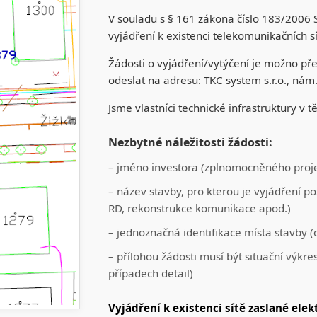
V souladu s § 161 zákona číslo 183/2006 
vyjádření k existenci telekomunikačních sít
Žádosti o vyjádření/vytýčení je možno př
odeslat na adresu: TKC system s.r.o., nám
Jsme vlastníci technické infrastruktury v 
Nezbytné náležitosti žádosti:
– jméno investora (zplnomocněného projek
– název stavby, pro kterou je vyjádření po
RD, rekonstrukce komunikace apod.)
– jednoznačná identifikace místa stavby (ob
– přílohou žádosti musí být situační výkr
případech detail)
Vyjádření k existenci sítě zaslané elek