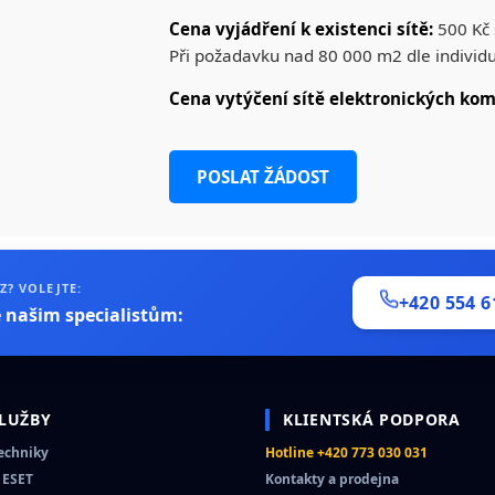
Cena vyjádření k existenci sítě:
500 Kč 
Při požadavku nad 80 000 m2 dle individu
Cena vytýčení sítě elektronických kom
POSLAT ŽÁDOST
Z? VOLEJTE:
+420 554 6
e našim specialistům:
SLUŽBY
KLIENTSKÁ PODPORA
techniky
Hotline +420 773 030 031
 ESET
Kontakty a prodejna