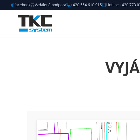
facebook
Vzdálená podpora
+420 554 610 915
Hotline +420 773 0
VYJÁ