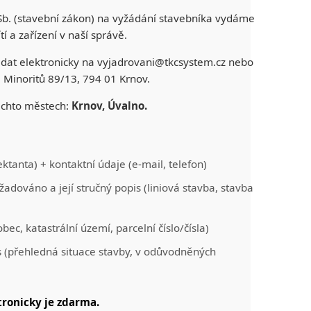
Sb. (stavební zákon) na vyžádání stavebníka vydáme
í a zařízení v naší správě.
edat elektronicky na vyjadrovani@tkcsystem.cz nebo
. Minoritů 89/13, 794 01 Krnov.
těchto městech:
Krnov, Úvalno.
tanta) + kontaktní údaje (e-mail, telefon)
žadováno a její stručný popis (liniová stavba, stavba
ec, katastrální území, parcelní číslo/čísla)
es (přehledná situace stavby, v odůvodněných
tronicky je zdarma.