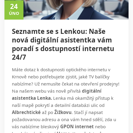
24
ÚNO
Seznamte se s Lenkou: Naše
nová digitální asistentka vám
poradí s dostupností internetu
24/7
Máte dotaz k dostupnosti optického internetu v
Krnově nebo potřebujete zjistit, jaké TV balíčky
nabízíme? Už nemusíte čekat na otevření prodejny!
Na našem webu vás nově přivítá
digitální
asistentka Lenka.
Lenka má okamžitý přístup k
naší mapě pokrytí a detailní databázi ulic od
Albrechtické
až po
Žižkovu
. Stačí jí napsat
požadovanou adresu a ona vám hned sdělí, zda u
vás nabízíme bleskový
GPON internet
nebo