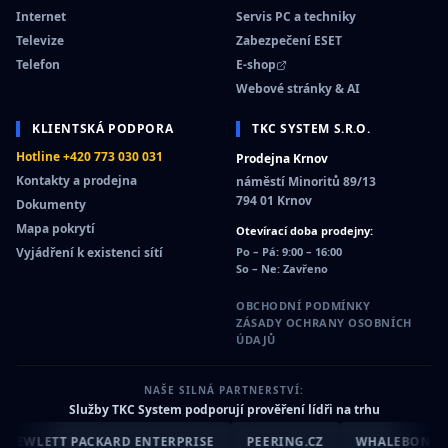
Internet
Servis PC a techniky
Televize
Zabezpečení ESET
Telefon
E-shop
Webové stránky & AI
KLIENTSKÁ PODPORA
TKC SYSTEM S.R.O.
Hotline +420 773 030 031
Prodejna Krnov
Kontakty a prodejna
náměstí Minoritů 89/13
794 01 Krnov
Dokumenty
Mapa pokrytí
Otevírací doba prodejny:
Vyjádření k existenci sítí
Po – Pá: 9:00 – 16:00
So – Ne: Zavřeno
OBCHODNÍ PODMÍNKY
ZÁSADY OCHRANY OSOBNÍCH
ÚDAJŮ
NAŠE SILNÁ PARTNERSTVÍ:
Služby TKC System podporují prověření lídři na trhu
EWLETT PACKARD ENTERPRISE
PEERING.CZ
WHALEBONE