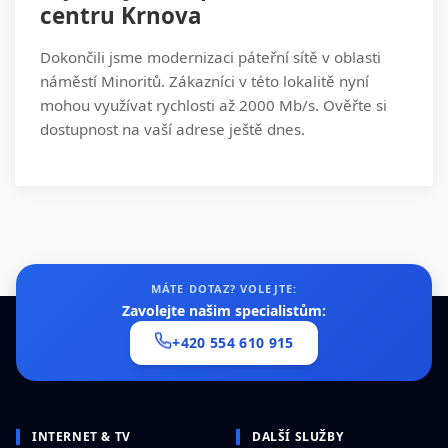
centru Krnova
Dokončili jsme modernizaci páteřní sítě v oblasti
náměstí Minoritů. Zákazníci v této lokalitě nyní
mohou využívat rychlosti až 2000 Mb/s. Ověřte si
dostupnost na vaší adrese ještě dnes.
MÁTE DOTAZ? VOLEJTE:
Zavolejte našim specialistům:
+420 554 610 915
INTERNET & TV
DALŠÍ SLUŽBY