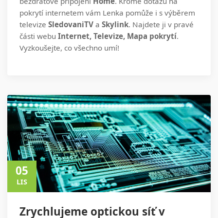
bezdrátové připojení
Home
. Kromě dotazů na
pokrytí internetem vám Lenka pomůže i s výběrem
televize
SledovaniTV
a
Skylink
. Najdete ji v pravé
části webu
Internet, Televize, Mapa pokrytí
.
Vyzkoušejte, co všechno umí!
05
LIS
Zrychlujeme optickou síť v