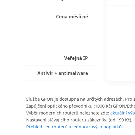
Cena měsíčně
Veřejná IP
Antivir + antimalware
Služba GPON je dostupná na určitých adresách. Pro zj
Zapůjčení optického převodníku (1000 Kč) GPON/Ether
Výběr moderních routerů naleznete zde:
aktuální vý
Nastavení stávajícího routeru zákazníka (od 199 Kč).
Přehled cen routerů a jednorázových poplatků.