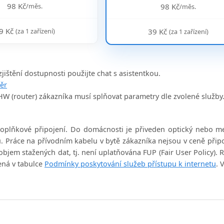
98 Kč
/měs.
98 Kč
/měs.
9 Kč
(za 1 zařízení)
39 Kč
(za 1 zařízení)
jištění dostupnosti použijte chat s asistentkou.
běr
 HW (router) zákazníka musí splňovat parametry dle zvolené služby
e doplňkové připojení. Do domácnosti je přiveden optický nebo m
u. Práce na přívodním kabelu v bytě zákazníka nejsou v ceně při
bjem stažených dat, tj. není uplatňována FUP (Fair User Policy).
ená v tabulce
Podmínky poskytování služeb přístupu k internetu
. 