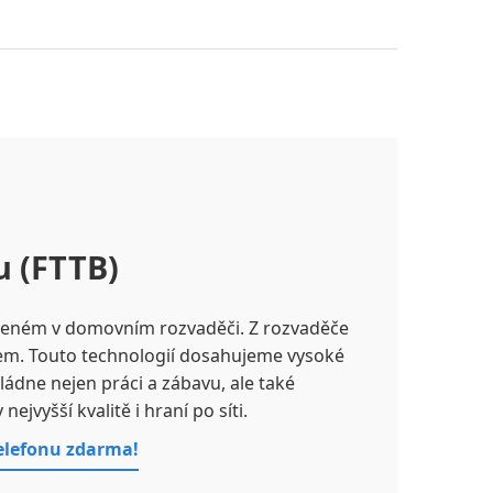
u (FTTB)
čeném v domovním rozvaděči. Z rozvaděče
elem. Touto technologií dosahujeme vysoké
vládne nejen práci a zábavu, ale také
jvyšší kvalitě i hraní po síti.
telefonu zdarma!