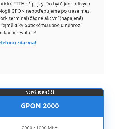
ptické FTTH přípojky. Do bytů jednotlivých
ologii GPON nepotřebujeme po trase mezi
rk terminal) žádné aktivní (napájené)
ozřejmě díky optickému kabelu nehrozí
nikační revoluce!
telefonu zdarma!
NEJVÝHODNĚJŠÍ
GPON 2000
2000 / 1000 Mb/s