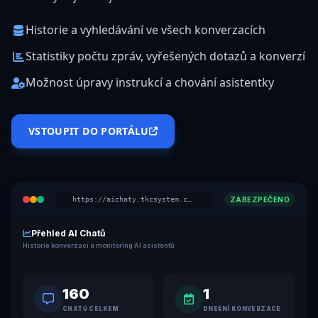
Historie a vyhledávání ve všech konverzacích
Statistiky počtu zpráv, vyřešených dotazů a konverzí
Možnost úpravy instrukcí a chování asistentky
VSTOUPIT DO PORTÁLU
https://aichaty.tkcsystem.cz/
ZABEZPEČENO
Přehled AI Chatů
Historie konverzací a monitoring AI asistentů
160
1
CHATŮ CELKEM
DNEŠNÍ KONVERZACE