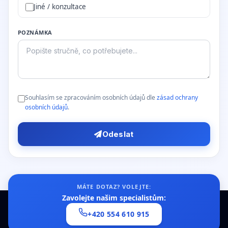
Jiné / konzultace
POZNÁMKA
Souhlasím se zpracováním osobních údajů dle
zásad ochrany
osobních údajů
.
Odeslat
MÁTE DOTAZ? VOLEJTE:
Zavolejte našim specialistům:
+420 554 610 915