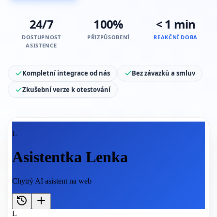
24/7
100%
< 1 min
DOSTUPNOST
PŘIZPŮSOBENÍ
REAKČNÍ DOBA
ASISTENCE
Kompletní integrace od nás
Bez závazků a smluv
Zkušební verze k otestování