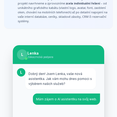
projekt navrhneme a zprovozníme
zcela individuální řešení
– od
unikátního grafického kabátu (vlastní logo, avatar, font, zaoblení
oken, chování na mobilních telefonech) až po detailní napojení na
vaše interní databáze, ceníky, skladové zásoby, CRM či rezervační
systémy.
Klára
K
Asistentka prodeje
K
Vítejte! Hledáte konkrétní produkt v
našem e-shopu, nebo chcete doporučit
to nejlepší z naší nabídky?
Mám zájem o AI asistentku na svůj web.