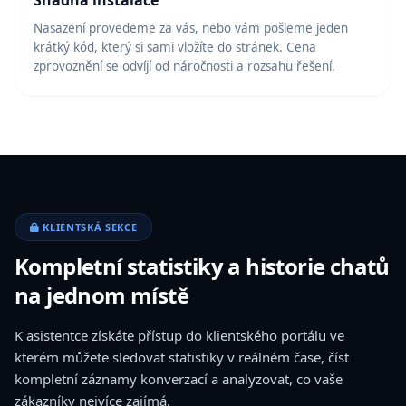
Snadná instalace
Nasazení provedeme za vás, nebo vám pošleme jeden
krátký kód, který si sami vložíte do stránek. Cena
zprovoznění se odvíjí od náročnosti a rozsahu řešení.
KLIENTSKÁ SEKCE
Kompletní statistiky a historie chatů
na jednom místě
K asistentce získáte přístup do klientského portálu ve
kterém můžete sledovat statistiky v reálném čase, číst
kompletní záznamy konverzací a analyzovat, co vaše
zákazníky nejvíce zajímá.