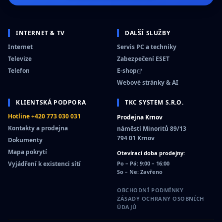
INTERNET & TV
DALŠÍ SLUŽBY
Internet
Servis PC a techniky
Televize
Zabezpečení ESET
Telefon
E-shop
Webové stránky & AI
KLIENTSKÁ PODPORA
TKC SYSTEM S.R.O.
Hotline +420 773 030 031
Prodejna Krnov
Kontakty a prodejna
náměstí Minoritů 89/13
794 01 Krnov
Dokumenty
Mapa pokrytí
Otevírací doba prodejny:
Vyjádření k existenci sítí
Po – Pá: 9:00 – 16:00
So – Ne: Zavřeno
OBCHODNÍ PODMÍNKY
ZÁSADY OCHRANY OSOBNÍCH
ÚDAJŮ