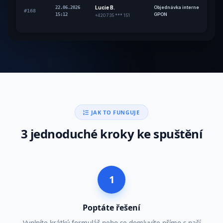
Lucie B.
Objednávka internetu
22.06.2026
#168
GPON
15:12
+420 735 *** 151
JAK TO FUNGUJE
3 jednoduché kroky ke spuštění
1
Poptáte řešení