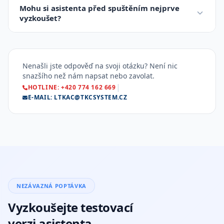
nezávisle, takže i stovky zákazníků najednou dostanou
Mohu si asistenta před spuštěním nejprve
odpověď během sekund.
vyzkoušet?
Samozřejmě! Nabízíme zkušební verzi, abyste si mohli
ověřit, jak asistent funguje na vašem webu. Žádné
závazky, žádné smlouvy.
Nenašli jste odpověď na svoji otázku? Není nic
snazšího než nám napsat nebo zavolat.
|
HOTLINE: +420 774 162 669
E-MAIL: LTKAC@TKCSYSTEM.CZ
NEZÁVAZNÁ POPTÁVKA
Vyzkoušejte testovací
verzi asistenta