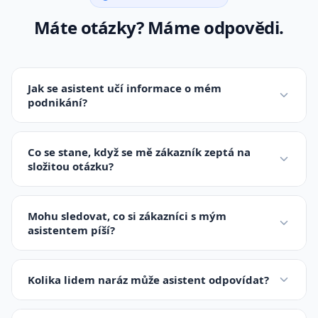
Máte otázky? Máme odpovědi.
Jak se asistent učí informace o mém
podnikání?
Asistenta nastavíme podle vašich podkladů — popíšete
nám své služby, produkty a pravidla, a my je
Co se stane, když se mě zákazník zeptá na
zapracujeme do jeho instrukcí. Může také pracovat
složitou otázku?
přímo s vaší databází pro aktuální informace.
Pokud asistent nezná odpověď, upřímně to přizná a
nabídne zákazníkovi jiný kontaktní kanál — telefon
Mohu sledovat, co si zákazníci s mým
nebo e-mail. Nikdy si nevymýšlí.
asistentem píší?
Ano. Všechny konverzace jsou k dispozici pro přehled a
analýzu. Důležité kontakty a poptávky vám asistent
Kolika lidem naráz může asistent odpovídat?
může zasílat e-mailem v reálném čase.
Prakticky neomezeně. AI zpracovává každý dotaz