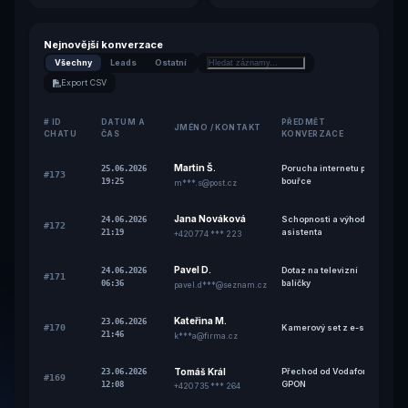
Nejnovější konverzace
Všechny
Leads
Ostatní
Export CSV
# ID
DATUM A
PŘEDMĚT
JMÉNO / KONTAKT
CHATU
ČAS
KONVERZACE
Martin Š.
Porucha internetu po
25.06.2026
#173
bouřce
19:25
m***.s@post.cz
Jana Nováková
Schopnosti a výhody AI
24.06.2026
#172
asistenta
21:19
+420 774 *** 223
Pavel D.
Dotaz na televizní
24.06.2026
#171
balíčky
06:36
pavel.d***@seznam.cz
Kateřina M.
23.06.2026
#170
Kamerový set z e-shopu
21:46
k***a@firma.cz
Tomáš Král
Přechod od Vodafone –
23.06.2026
#169
GPON
12:08
+420 735 *** 264