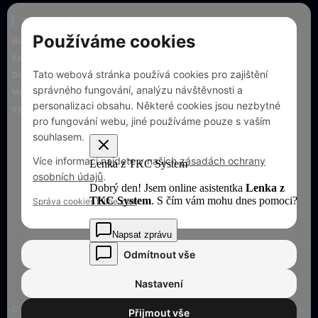
KLIENTSKÁ PODPORA
TKC SYSTEM S.R.O.
Používáme cookies
Hotline +420 773 030 031
Prodejna Krnov
Kontakty a prodejna
náměstí Minoritů 89/13
794 01 Krnov
Tato webová stránka používá cookies pro zajištění
Dokumenty
správného fungování, analýzu návštěvnosti a
Mapa pokrytí
Otevírací doba prodejny:
personalizaci obsahu. Některé cookies jsou nezbytné
Vyjádření k existenci sítí
Po – Pá: 9:00 – 16:00
pro fungování webu, jiné používáme pouze s vaším
So – Ne: Zavřeno
souhlasem.
OBCHODNÍ PODMÍNKY
ZÁSADY OCHRANY OSOBNÍCH
Více informací najdete v našich
zásadách ochrany
ÚDAJŮ
osobních údajů
.
Správa cookies Ellitie.com
NAŠE SILNÁ PARTNERSTVÍ:
Služby TKC System podporují prověření lídři na trhu
EERING.CZ
WHALEBONE
RIPE NCC
HEWLETT PACKARD E
Odmítnout vše
Nastavení
© 2026 TKC system s.r.o. Všechna práva vyhrazena. Webový
Přijmout vše