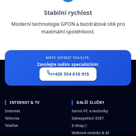
Stabilní rychlost
Moderní technologie GPON a bezdrátové sítě pro
maximální spolehlivost.
MÁTE DOTAZ? VOLEJTE:
Zavolejte našim specialistům:
+420 554 610 915
INTERNET & TV
DALŠÍ SLUŽBY
Internet
Servis PC a techniky
Televize
Zabezpečení ESET
Telefon
E-shop
Webové stránky & AI